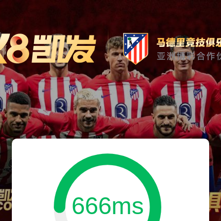
666ms